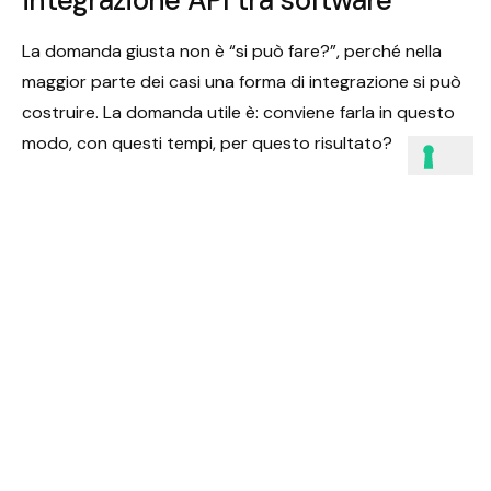
La domanda giusta non è “si può fare?”, perché nella
maggior parte dei casi una forma di integrazione si può
costruire. La domanda utile è: conviene farla in questo
modo, con questi tempi, per questo risultato?
Per valutarlo bene servono almeno quattro elementi. Il
primo è l’impatto operativo: quante attività manuali
elimina? Il secondo è il valore economico: riduce costi,
errori, tempi o perdite di opportunità? Il terzo è la
sostenibilità: chi la mantiene, con quali competenze e
con quale dipendenza da strumenti esterni? Il quarto è
la flessibilità futura: il collegamento regge anche se
cambiano volumi, canali o software?
In questa fase conviene evitare promesse troppo