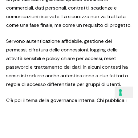
commerciali, dati personali, contratti, scadenze e
comunicazioni riservate. La sicurezza non va trattata
come una fase finale, ma come un requisito di progetto.
Servono autenticazione affidabile, gestione dei
permessi, cifratura delle connessioni, logging delle
attività sensibili e policy chiare per accessi, reset
password e trattamento dei dati. In alcuni contesti ha
senso introdurre anche autenticazione a due fattori o
regole di accesso differenziate per gruppi di utenti.
C’è poi il tema della governance interna. Chi pubblica i
documenti? Chi aggiorna i contenuti? Chi può vedere i
dati di uno specifico cliente? Se questi aspetti non
vengono definiti prima, il problema non sarà tecnico ma
organizzativo. Il portale funzionerà a metà, perché