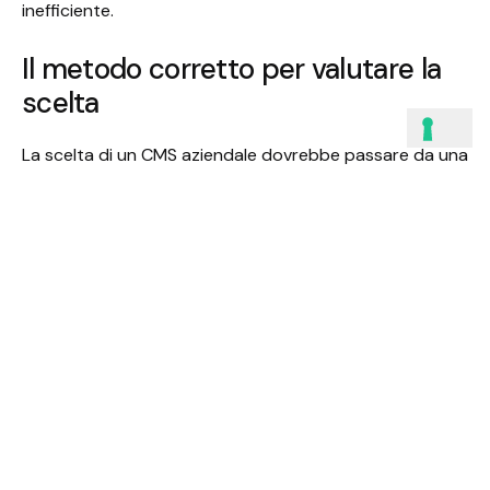
inefficiente.
Il metodo corretto per valutare la
scelta
La scelta di un CMS aziendale dovrebbe passare da una
fase consulenziale concreta. Prima si analizzano gli
obiettivi di business, poi si definiscono i requisiti
funzionali, infine si confrontano le opzioni tecnologiche.
Questo ordine evita decisioni guidate dall’abitudine o
dalla moda del momento.
È utile costruire una lista di requisiti divisa tra
indispensabili, desiderabili e futuri. Ad esempio: gestione
autonoma dei contenuti, aree riservate, integrazione
con CRM, multilingua, cataloghi dinamici, automazioni,
workflow di approvazione. Quando queste esigenze